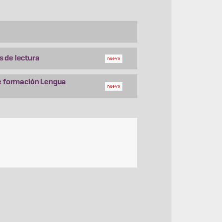
s de lectura
de formación Lengua
o