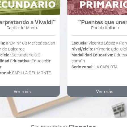
erpretando a Vivaldi”
“Puentes que une
Capilla del Monte
Pueblo Italiano
la:
IPEM N° 88 Mercedes San
Escuela:
Vicente López y Pla
n de Balcarce
Nivel/ciclo:
Primario 2do. Cic
ciclo:
Secundario C.O.
Modalidad Educativa:
Educa
idad Educativa:
Educación
común
n
Sede zonal:
LA CARLOTA
zonal:
CAPILLA DEL MONTE
Ver más
Ver más