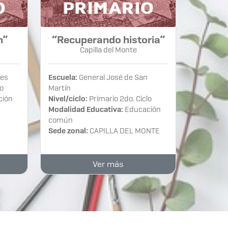
n”
“Recuperando historia”
Capilla del Monte
nes
Escuela:
General José de San
lo
Martín
ción
Nivel/ciclo:
Primario 2do. Ciclo
Modalidad Educativa:
Educación
común
Sede zonal:
CAPILLA DEL MONTE
Ver más