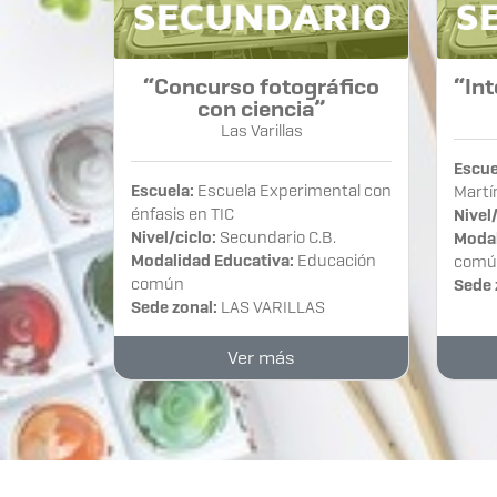
“Concurso fotográfico
“Int
con ciencia”
Las Varillas
Escue
Escuela:
Escuela Experimental con
Martí
énfasis en TIC
Nivel/
Nivel/ciclo:
Secundario C.B.
Modal
Modalidad Educativa:
Educación
comú
común
Sede 
Sede zonal:
LAS VARILLAS
Ver más