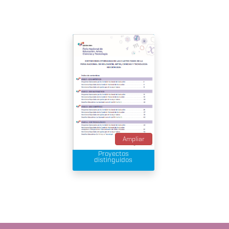
Ampliar
Proyectos
distinguidos