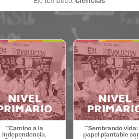
Ciencias
Eje temático:
“Camino a la
“Sembrando vida: 
independencia.
papel plantable c