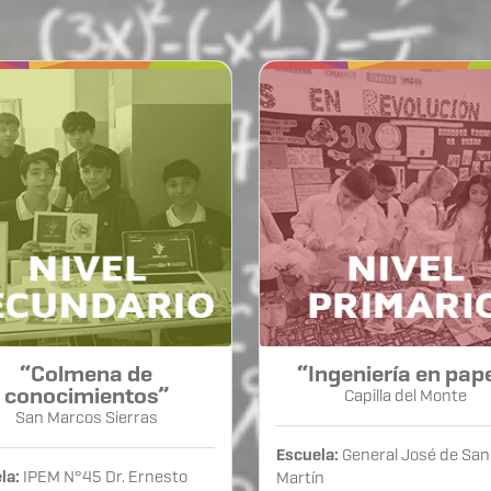
“Colmena de
“Ingeniería en pap
conocimientos”
Capilla del Monte
San Marcos Sierras
Escuela:
General José de San
la:
IPEM N°45 Dr. Ernesto
Martín