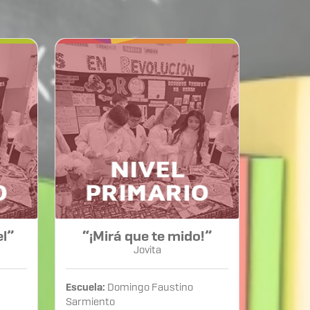
el”
“¡Mirá que te mido!”
Jovita
Escuela:
Domingo Faustino
Sarmiento