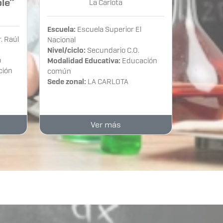
ble”
La Carlota
Escuela:
Escuela Superior El
. Raúl
Nacional
Nivel/ciclo:
Secundario C.O.
o
Modalidad Educativa:
Educación
ción
común
Sede zonal:
LA CARLOTA
Ver más