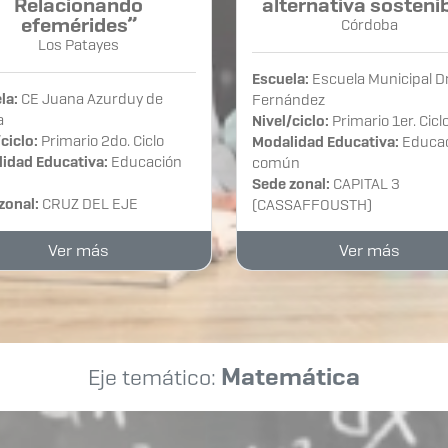
Relacionando
alternativa sosteni
efemérides”
Córdoba
Los Patayes
Escuela:
Escuela Municipal Dr
la:
CE Juana Azurduy de
Fernández
a
Nivel/ciclo:
Primario 1er. Cicl
ciclo:
Primario 2do. Ciclo
Modalidad Educativa:
Educa
idad Educativa:
Educación
común
Sede zonal:
CAPITAL 3
zonal:
CRUZ DEL EJE
(CASSAFFOUSTH)
Ver más
Ver más
Matemática
Eje temático: